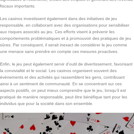
fiscaux importants.
Les casinos investissent également dans des initiatives de jeu
responsable, en collaborant avec des organisations pour sensibiliser
aux risques associés au jeu. Ces efforts visent à prévenir les
comportements problématiques et à promouvoir des pratiques de jeu
sûres. Par conséquent, il serait inexact de considérer le jeu comme
une menace sans prendre en compte ces mesures proactives.
Enfin, le jeu peut également servir d’outil de divertissement, favorisant
la convivialité et le social. Les casinos organisent souvent des
événements et des activités qui rassemblent les gens, contribuant
ainsi à un sentiment de communauté. En se concentrant sur ces
aspects positifs, on peut mieux comprendre que le jeu, lorsqu’il est
pratiqué de manière responsable, peut être bénéfique tant pour les
individus que pour la société dans son ensemble.