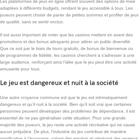
Les plateformes de jeux en ligne offrent souvent des options de mise
adaptées à différents budgets, rendant le jeu accessible à tous. Les
joueurs peuvent choisir de parier de petites sommes et profiter de jeux
de qualité, sans se sentir exclus.
Il est aussi important de noter que les casinos mettent en avant des
promotions et des bonus attrayants pour attirer un public diversifié.
Que ce soit par le biais de tours gratuits, de bonus de bienvenue ou
de programmes de fidélité, les casinos cherchent à s’adresser à une
large audience, renforçant ainsi l’idée que le jeu peut être une activité
amusante pour tous.
Le jeu est dangereux et nuit à la société
Une autre croyance commune est que le jeu est intrinsèquement
dangereux et qu’il nuit à la société. Bien qu’il soit vrai que certaines
personnes peuvent développer des problèmes de dépendance, il est
essentiel de ne pas généraliser cette situation. Pour une grande
majorité des joueurs, le jeu reste une activité récréative qui ne cause
aucun préjudice. De plus, l’industrie du jeu contribue de manière
significative à l’économie, créant des emplois et générant des revenus