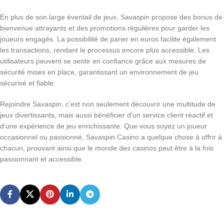
En plus de son large éventail de jeux, Savaspin propose des bonus de
bienvenue attrayants et des promotions régulières pour garder les
joueurs engagés. La possibilité de parier en euros facilite également
les transactions, rendant le processus encore plus accessible. Les
utilisateurs peuvent se sentir en confiance grâce aux mesures de
sécurité mises en place, garantissant un environnement de jeu
sécurisé et fiable.
Rejoindre Savaspin, c’est non seulement découvrir une multitude de
jeux divertissants, mais aussi bénéficier d’un service client réactif et
d’une expérience de jeu enrichissante. Que vous soyez un joueur
occasionnel ou passionné, Savaspin Casino a quelque chose à offrir à
chacun, prouvant ainsi que le monde des casinos peut être à la fois
passionnant et accessible.