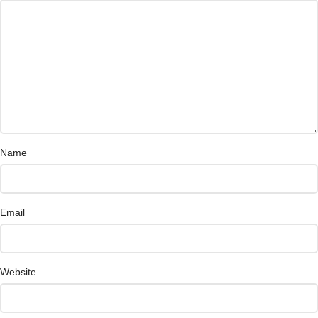
Name
Email
Website