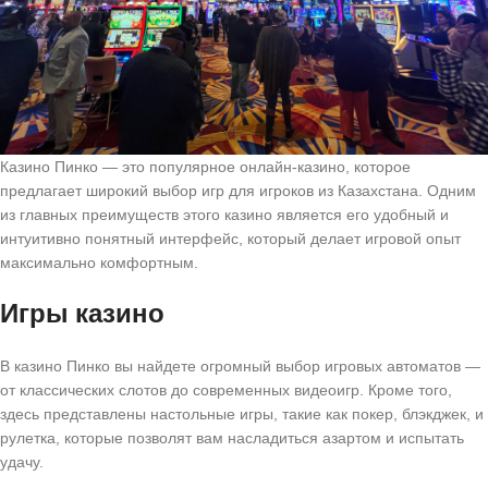
Казино Пинко — это популярное онлайн-казино, которое
предлагает широкий выбор игр для игроков из Казахстана. Одним
из главных преимуществ этого казино является его удобный и
интуитивно понятный интерфейс, который делает игровой опыт
максимально комфортным.
Игры казино
В казино Пинко вы найдете огромный выбор игровых автоматов —
от классических слотов до современных видеоигр. Кроме того,
здесь представлены настольные игры, такие как покер, блэкджек, и
рулетка, которые позволят вам насладиться азартом и испытать
удачу.