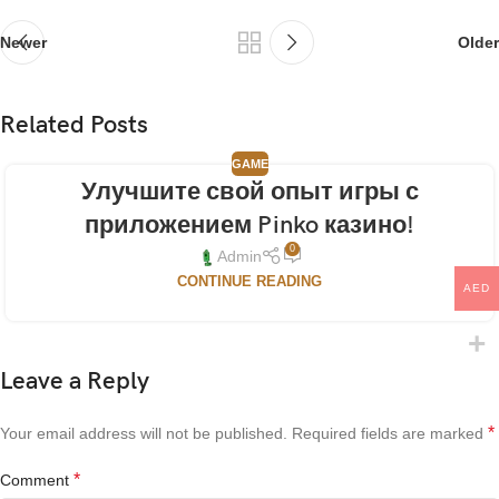
Newer
Older
Related Posts
GAME
Улучшите свой опыт игры с
приложением Pinko казино!
0
Admin
CONTINUE READING
AED
Leave a Reply
*
Your email address will not be published.
Required fields are marked
*
Comment