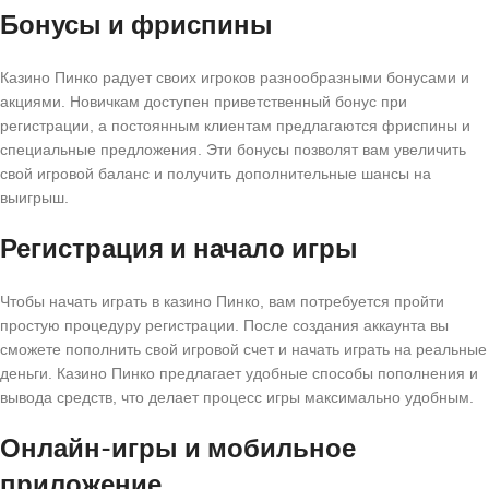
Бонусы и фриспины
Казино Пинко радует своих игроков разнообразными бонусами и
акциями. Новичкам доступен приветственный бонус при
регистрации, а постоянным клиентам предлагаются фриспины и
специальные предложения. Эти бонусы позволят вам увеличить
свой игровой баланс и получить дополнительные шансы на
выигрыш.
Регистрация и начало игры
Чтобы начать играть в казино Пинко, вам потребуется пройти
простую процедуру регистрации. После создания аккаунта вы
сможете пополнить свой игровой счет и начать играть на реальные
деньги. Казино Пинко предлагает удобные способы пополнения и
вывода средств, что делает процесс игры максимально удобным.
Онлайн-игры и мобильное
приложение