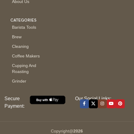
About Us
CATEGORIES
Barista Tools
Brew
Cleaning
Coffee Makers
Cupping And
Roasting
Grinder
Secure
Our Social Links:
Payment:
Copyright@
2026