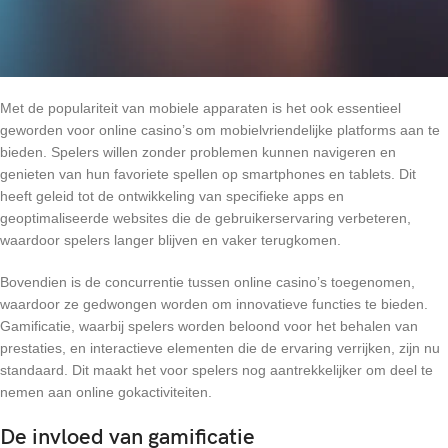
Met de populariteit van mobiele apparaten is het ook essentieel
geworden voor online casino’s om mobielvriendelijke platforms aan te
bieden. Spelers willen zonder problemen kunnen navigeren en
genieten van hun favoriete spellen op smartphones en tablets. Dit
heeft geleid tot de ontwikkeling van specifieke apps en
geoptimaliseerde websites die de gebruikerservaring verbeteren,
waardoor spelers langer blijven en vaker terugkomen.
Bovendien is de concurrentie tussen online casino’s toegenomen,
waardoor ze gedwongen worden om innovatieve functies te bieden.
Gamificatie, waarbij spelers worden beloond voor het behalen van
prestaties, en interactieve elementen die de ervaring verrijken, zijn nu
standaard. Dit maakt het voor spelers nog aantrekkelijker om deel te
nemen aan online gokactiviteiten.
De invloed van gamificatie