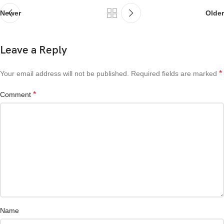
Newer
Older
Leave a Reply
*
Your email address will not be published.
Required fields are marked
*
Comment
Name