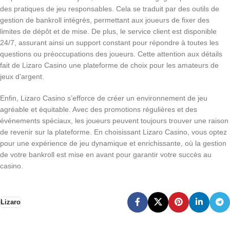
des pratiques de jeu responsables. Cela se traduit par des outils de
gestion de bankroll intégrés, permettant aux joueurs de fixer des
limites de dépôt et de mise. De plus, le service client est disponible
24/7, assurant ainsi un support constant pour répondre à toutes les
questions ou préoccupations des joueurs. Cette attention aux détails
fait de Lizaro Casino une plateforme de choix pour les amateurs de
jeux d’argent.
Enfin, Lizaro Casino s’efforce de créer un environnement de jeu
agréable et équitable. Avec des promotions régulières et des
événements spéciaux, les joueurs peuvent toujours trouver une raison
de revenir sur la plateforme. En choisissant Lizaro Casino, vous optez
pour une expérience de jeu dynamique et enrichissante, où la gestion
de votre bankroll est mise en avant pour garantir votre succès au
casino.
Lizaro