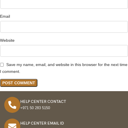
Email
Website
Save my name, email, and website in this browser for the next time
I comment.
HELP CENTER CONTACT
+971 50 283 5150
HELP CENTER EMAIL ID