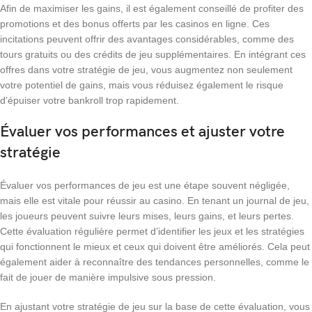
Afin de maximiser les gains, il est également conseillé de profiter des
promotions et des bonus offerts par les casinos en ligne. Ces
incitations peuvent offrir des avantages considérables, comme des
tours gratuits ou des crédits de jeu supplémentaires. En intégrant ces
offres dans votre stratégie de jeu, vous augmentez non seulement
votre potentiel de gains, mais vous réduisez également le risque
d’épuiser votre bankroll trop rapidement.
Évaluer vos performances et ajuster votre
stratégie
Évaluer vos performances de jeu est une étape souvent négligée,
mais elle est vitale pour réussir au casino. En tenant un journal de jeu,
les joueurs peuvent suivre leurs mises, leurs gains, et leurs pertes.
Cette évaluation régulière permet d’identifier les jeux et les stratégies
qui fonctionnent le mieux et ceux qui doivent être améliorés. Cela peut
également aider à reconnaître des tendances personnelles, comme le
fait de jouer de manière impulsive sous pression.
En ajustant votre stratégie de jeu sur la base de cette évaluation, vous