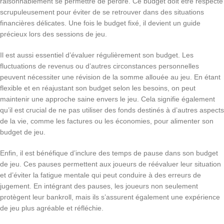
raisonnablement se permettre de perdre. Ce budget doit être respecté
scrupuleusement pour éviter de se retrouver dans des situations
financières délicates. Une fois le budget fixé, il devient un guide
précieux lors des sessions de jeu.
Il est aussi essentiel d’évaluer régulièrement son budget. Les
fluctuations de revenus ou d’autres circonstances personnelles
peuvent nécessiter une révision de la somme allouée au jeu. En étant
flexible et en réajustant son budget selon les besoins, on peut
maintenir une approche saine envers le jeu. Cela signifie également
qu’il est crucial de ne pas utiliser des fonds destinés à d’autres aspects
de la vie, comme les factures ou les économies, pour alimenter son
budget de jeu.
Enfin, il est bénéfique d’inclure des temps de pause dans son budget
de jeu. Ces pauses permettent aux joueurs de réévaluer leur situation
et d’éviter la fatigue mentale qui peut conduire à des erreurs de
jugement. En intégrant des pauses, les joueurs non seulement
protègent leur bankroll, mais ils s’assurent également une expérience
de jeu plus agréable et réfléchie.