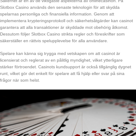
Säkerhet är en av de viktigaste aspekterna av onlinecasinon. På
Slotbox Casino används den senaste teknologin för att skydda
spelarnas personliga och finansiella information. Genom att
implementera krypteringsprotokoll och säkerhetsåtgärder kan casinot
garantera att alla transaktioner är skyddade mot obehörig åtkomst.
Dessutom följer Slotbox Casino strikta regler och föreskrifter som
säkerställer en rättvis spelupplevelse för alla användare.
Spelare kan känna sig trygga med vetskapen om att casinot är
licensierat och reglerat av en pålitlig myndighet, vilket ytterligare
stärker förtroendet. Casinots kundsupport är också tillgänglig dygnet
runt, vilket gör det enkelt för spelare att få hjälp eller svar på sina
frågor när som helst.