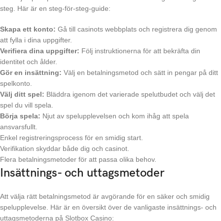
steg. Här är en steg-för-steg-guide:
Skapa ett konto:
Gå till casinots webbplats och registrera dig genom
att fylla i dina uppgifter.
Verifiera dina uppgifter:
Följ instruktionerna för att bekräfta din
identitet och ålder.
Gör en insättning:
Välj en betalningsmetod och sätt in pengar på ditt
spelkonto.
Välj ditt spel:
Bläddra igenom det varierade spelutbudet och välj det
spel du vill spela.
Börja spela:
Njut av spelupplevelsen och kom ihåg att spela
ansvarsfullt.
Enkel registreringsprocess för en smidig start.
Verifikation skyddar både dig och casinot.
Flera betalningsmetoder för att passa olika behov.
Insättnings- och uttagsmetoder
Att välja rätt betalningsmetod är avgörande för en säker och smidig
spelupplevelse. Här är en översikt över de vanligaste insättnings- och
uttagsmetoderna på Slotbox Casino: