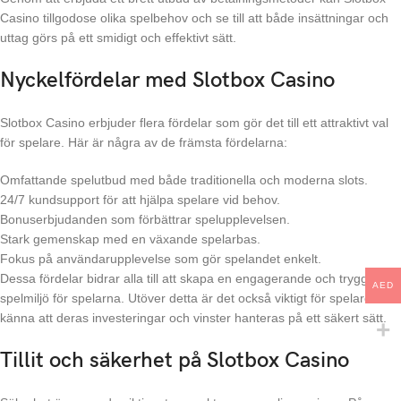
Casino tillgodose olika spelbehov och se till att både insättningar och
uttag görs på ett smidigt och effektivt sätt.
Nyckelfördelar med Slotbox Casino
Slotbox Casino erbjuder flera fördelar som gör det till ett attraktivt val
för spelare. Här är några av de främsta fördelarna:
Omfattande spelutbud med både traditionella och moderna slots.
24/7 kundsupport för att hjälpa spelare vid behov.
Bonuserbjudanden som förbättrar spelupplevelsen.
Stark gemenskap med en växande spelarbas.
Fokus på användarupplevelse som gör spelandet enkelt.
Dessa fördelar bidrar alla till att skapa en engagerande och trygg
AED
spelmiljö för spelarna. Utöver detta är det också viktigt för spelare att
känna att deras investeringar och vinster hanteras på ett säkert sätt.
Tillit och säkerhet på Slotbox Casino